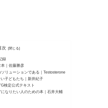
目次
記録
む本｜佐藤勝彦
リューションである｜Testosterone
めない子どもたち｜新井紀子
グG検定公式テキスト
アになりたい人のための本｜石井大輔