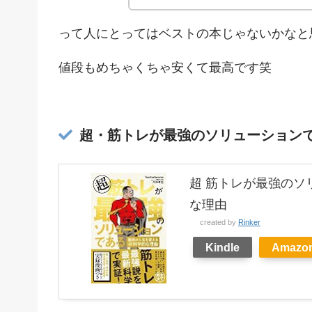
って人にとってはベストの本じゃないかなと
値段もめちゃくちゃ安くて最高です笑
超・筋トレが最強のソリューションである｜
超 筋トレが最強のソ
な理由
created by
Rinker
Kindle
Amazo