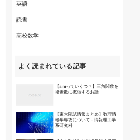
英語
読書
高校数学
よく読まれている記事
【siniっていくつ？】三角関数を
複素数に拡張するお話
【東大院試情報まとめ】数理情
報学専攻について - 情報理工学
系研究科