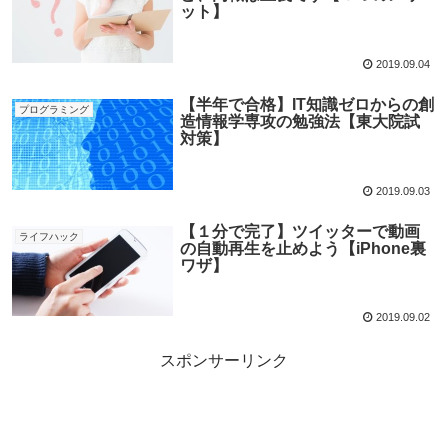
ット】
2019.09.04
【半年で合格】IT知識ゼロからの創
プログラミング
造情報学専攻の勉強法【東大院試
対策】
2019.09.03
【１分で完了】ツイッターで動画
ライフハック
の自動再生を止めよう【iPhone裏
ワザ】
2019.09.02
スポンサーリンク