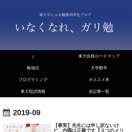
⌂
東大合格ロードマップ
勉強法
大学数学
プログラミング
オススメ本
東大院試情報
全記事一覧
2019-09
【事実】先生には申し訳ないけ
ライフハック
ど、内職は正義です【３つのメリ