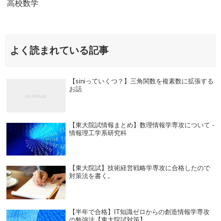
高校数学
よく読まれている記事
【siniっていくつ？】三角関数を複素数に拡張する
お話
【東大院試情報まとめ】数理情報学専攻について -
情報理工学系研究科
【東大院試】技術経営戦略学専攻に合格したので
対策法を書く。
【半年で合格】IT知識ゼロからの創造情報学専攻
の勉強法【東大院試対策】