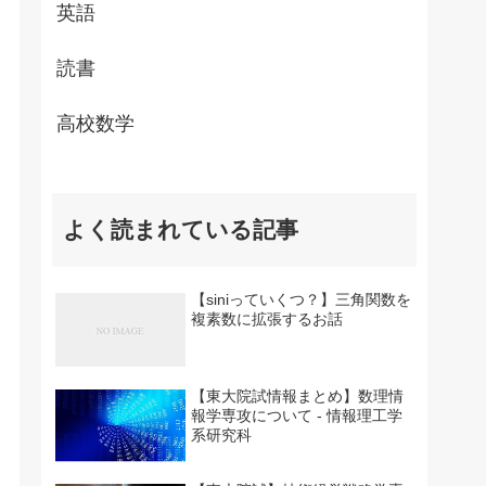
英語
読書
高校数学
よく読まれている記事
【siniっていくつ？】三角関数を
複素数に拡張するお話
【東大院試情報まとめ】数理情
報学専攻について - 情報理工学
系研究科